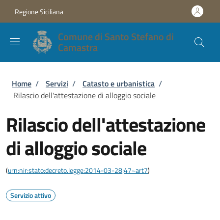
Salta al contenuto principale
Skip to footer content
Regione Siciliana
Comune di Santo Stefano di
Camastra
Briciole di pane
Home
/
Servizi
/
Catasto e urbanistica
/
Rilascio dell'attestazione di alloggio sociale
Rilascio dell'attestazione
di alloggio sociale
(
urn:nir:stato:decreto.legge:2014-03-28;47~art7
)
Servizio attivo