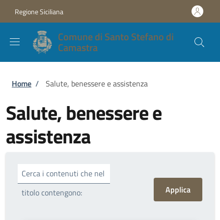
Salta al contenuto principale
Skip to footer content
Regione Siciliana
Comune di Santo Stefano di
Camastra
Briciole di pane
Home
/
Salute, benessere e assistenza
Salute, benessere e
assistenza
Cerca i contenuti che nel
titolo contengono: