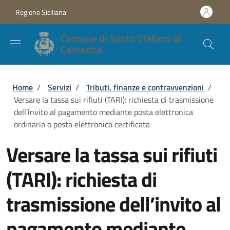
Salta al contenuto principale
Skip to footer content
Regione Siciliana
Comune di Santo Stefano di
Camastra
Briciole di pane
Home
/
Servizi
/
Tributi, finanze e contravvenzioni
/
Versare la tassa sui rifiuti (TARI): richiesta di trasmissione
dell’invito al pagamento mediante posta elettronica
ordinaria o posta elettronica certificata
Versare la tassa sui rifiuti
(TARI): richiesta di
trasmissione dell’invito al
pagamento mediante