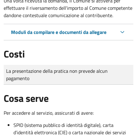
Una volta ricevuta la domanda, il Comune si attiverà per
effettuare il riversamento dell'importo al Comune competente
dandone contestuale comunicazione al contribuente.
Moduli da compilare e documenti da allegare
Costi
Tipo di pagamento
Importo
La presentazione della pratica non prevede alcun
pagamento
Cosa serve
Per accedere al servizio, assicurati di avere:
SPID (sistema pubblico di identità digitale), carta
d’identità elettronica (CIE) o carta nazionale dei servizi