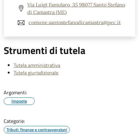
Via Luigi Famularo, 35 98077 Santo Stefano
di Camastra (ME)
comune.santostefanodicamastra@pec.it
Strumenti di tutela
Tutela amministrativa
Tutela giurisdizionale
Argomenti:
Imposte
Categorie:
Tributi, finanze e contravvenzioni