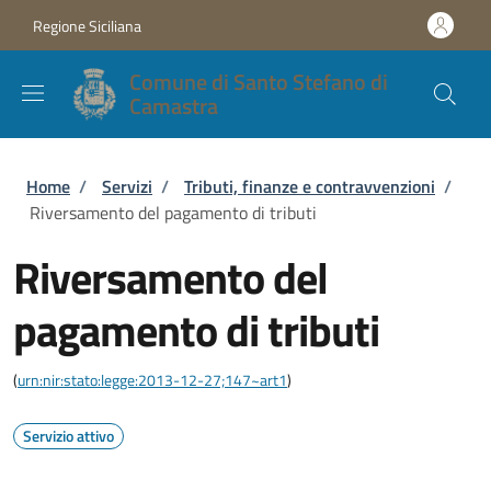
Salta al contenuto principale
Skip to footer content
Regione Siciliana
Comune di Santo Stefano di
Camastra
Briciole di pane
Home
/
Servizi
/
Tributi, finanze e contravvenzioni
/
Riversamento del pagamento di tributi
Riversamento del
pagamento di tributi
(
urn:nir:stato:legge:2013-12-27;147~art1
)
Servizio attivo