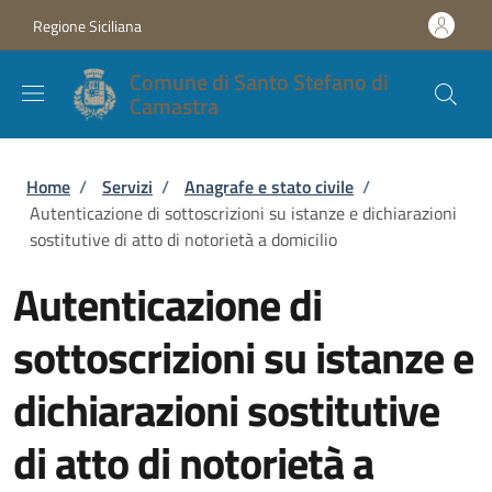
Salta al contenuto principale
Skip to footer content
Regione Siciliana
Comune di Santo Stefano di
Camastra
Briciole di pane
Home
/
Servizi
/
Anagrafe e stato civile
/
Autenticazione di sottoscrizioni su istanze e dichiarazioni
sostitutive di atto di notorietà a domicilio
Autenticazione di
sottoscrizioni su istanze e
dichiarazioni sostitutive
di atto di notorietà a