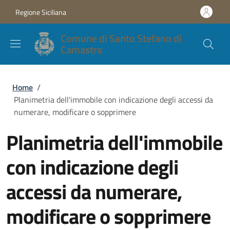
Salta al contenuto principale
Skip to footer content
Regione Siciliana
Comune di Santo Stefano di
Camastra
Briciole di pane
Home
/
Planimetria dell'immobile con indicazione degli accessi da
numerare, modificare o sopprimere
Planimetria dell'immobile
con indicazione degli
accessi da numerare,
modificare o sopprimere