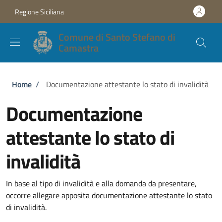
Salta al contenuto principale
Skip to footer content
Regione Siciliana
Comune di Santo Stefano di
Camastra
Briciole di pane
Home
/
Documentazione attestante lo stato di invalidità
Documentazione
attestante lo stato di
invalidità
In base al tipo di invalidità e alla domanda da presentare,
occorre allegare apposita documentazione attestante lo stato
di invalidità.