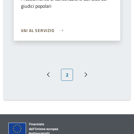
giudici popolari
VAI AL SERVIZIO
Pagina attuale
2
Pagina precedente
Prossima pagina