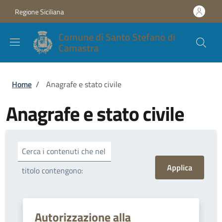
Salta al contenuto principale
Skip to footer content
Regione Siciliana
Comune di Santo Stefano di
Camastra
Briciole di pane
Home
/
Anagrafe e stato civile
Anagrafe e stato civile
Cerca i contenuti che nel
titolo contengono:
Autorizzazione alla