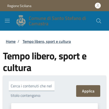
Salta al contenuto principale
Skip to footer content
Regione Siciliana
Comune di Santo Stefano di
Camastra
Briciole di pane
Home
/
Tempo libero, sport e cultura
Tempo libero, sport e
cultura
Cerca i contenuti che nel
titolo contengono: