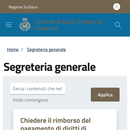
Salta al contenuto principale
Skip to footer content
Regione Siciliana
Comune di Santo Stefano di
Camastra
Briciole di pane
Home
/
Segreteria generale
Segreteria generale
Cerca i contenuti che nel
titolo contengono:
Chiedere il rimborso del
pagamento di diritti di