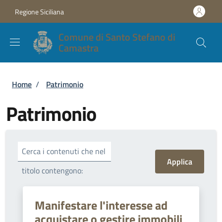
Salta al contenuto principale
Skip to footer content
Regione Siciliana
Comune di Santo Stefano di
Camastra
Briciole di pane
Home
/
Patrimonio
Patrimonio
Cerca i contenuti che nel
titolo contengono:
Manifestare l'interesse ad
acquistare o gestire immobili