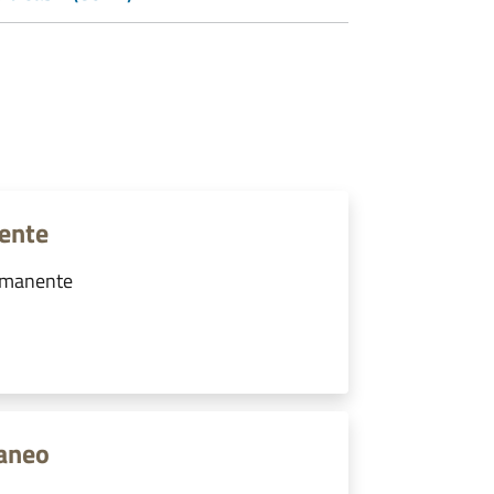
nente
ermanente
raneo