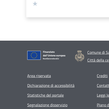
Valuta 1 stelle su 5
Comune di Sa
Città della c
Footer menu
Area riservata
Crediti
Dichiarazione di accessibilità
Contatt
Statistiche del portale
Leggi l
Segnalazione disservizio
Piano d