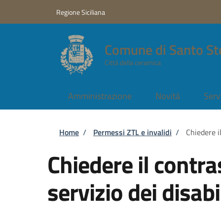
Salta al contenuto principale
Skip to footer content
Regione Siciliana
Comune di Santo St
Città della ceramica
Amministrazione
Novità
Serv
Briciole di pane
Home
/
Permessi ZTL e invalidi
/
Chiedere il
Chiedere il contra
servizio dei disabi