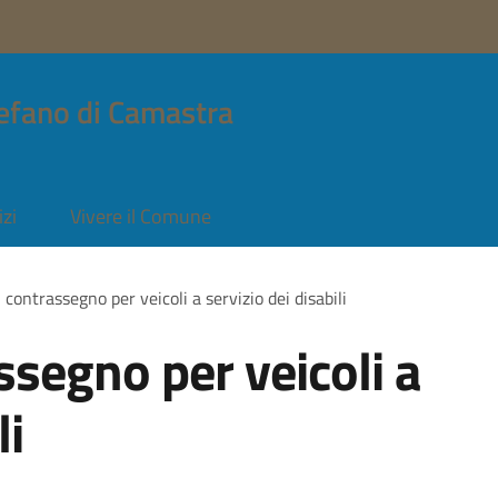
efano di Camastra
izi
Vivere il Comune
 contrassegno per veicoli a servizio dei disabili
ssegno per veicoli a
li