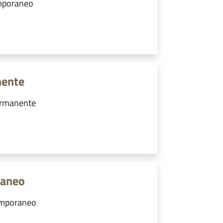
emporaneo
nente
ermanente
raneo
emporaneo