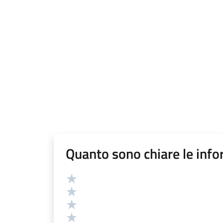
Quanto sono chiare le info
Valutazione
Valuta 5 stelle su 5
Valuta 4 stelle su 5
Valuta 3 stelle su 5
Valuta 2 stelle su 5