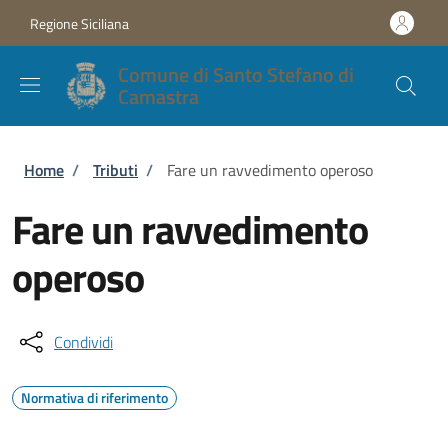
Salta al contenuto principale
Skip to footer content
Regione Siciliana
Comune di Santo Stefano di
Camastra
Briciole di pane
Home
/
Tributi
/
Fare un ravvedimento operoso
Fare un ravvedimento
operoso
Condividi
Normativa di riferimento