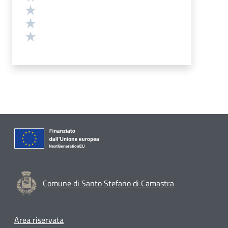
Valuta 3 stelle su 5
Valuta 2 stelle su 5
Valuta 1 stelle su 5
Comune di Santo Stefano di Camastra
Footer menu
Area riservata