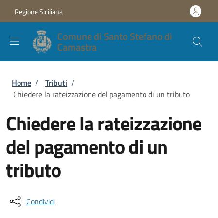
Salta al contenuto principale
Skip to footer content
Regione Siciliana
Comune di Santo Stefano di
Camastra
Briciole di pane
Home
/
Tributi
/
Chiedere la rateizzazione del pagamento di un tributo
Chiedere la rateizzazione
del pagamento di un
tributo
Condividi